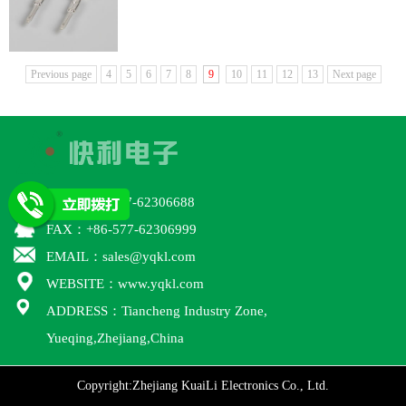
Previous page
4
5
6
7
8
9
10
11
12
13
Next page
TEL：+86-577-62306688
FAX：+86-577-62306999
EMAIL：sales@yqkl.com
WEBSITE：www.yqkl.com
ADDRESS：Tiancheng Industry Zone,
Yueqing,Zhejiang,China
Copyright:Zhejiang KuaiLi Electronics Co., Ltd.